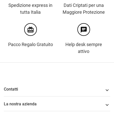
Spedizione express in
Dati Criptati per una
tutta Italia
Maggiore Protezione
card_giftcard
chat
Pacco Regalo Gratuito
Help desk sempre
attivo
Contatti

La nostra azienda
