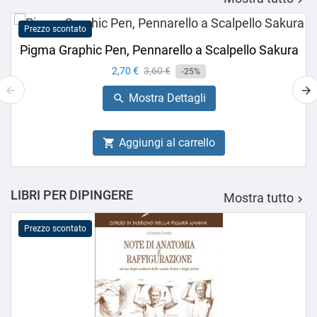
Prezzo scontato
Pigma Graphic Pen, Pennarello a Scalpello Sakura
Prezzo
2,70 €
Prezzo
3,60 €
-25%
base
Mostra Dettagli

Aggiungi al carrello

LIBRI PER DIPINGERE
Mostra tutto

Prezzo scontato