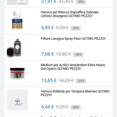
Prezzo
21,91 €
Prezzo
31,30 €
-30%
base
Vernice per Ritocco Sopraffina Satinata
Lefranc Bourgeois ULTIMO PEZZO!
Prezzo
6,93 €
Prezzo
9,90 €
-30%
base
Pittura Lavagna Spray Fleur ULTIMO PEZZO!
Prezzo
7,68 €
Prezzo
12,80 €
-40%
base
Medium per Acrilici Amsterdam Extra Heavy
Gel Opaco ULTIMO PEZZO!
Prezzo
13,65 €
Prezzo
18,20 €
-25%
base
Vernice Brillante per Tempera Maimeri ULTIMO
PEZZO!
Prezzo
6,44 €
Prezzo
9,20 €
-30%
base