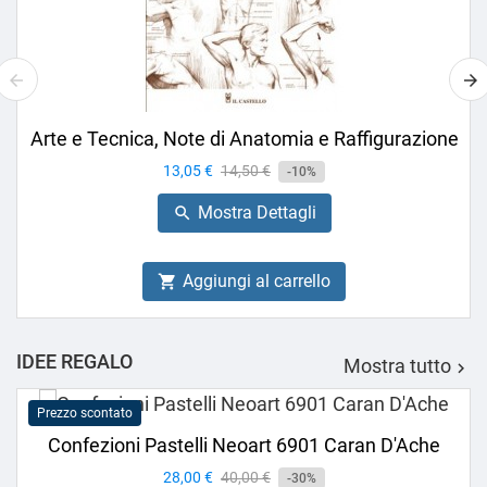
Arte e Tecnica, Note di Anatomia e Raffigurazione
Prezzo
13,05 €
Prezzo
14,50 €
-10%
base
Mostra Dettagli

Aggiungi al carrello

IDEE REGALO
Mostra tutto

Prezzo scontato
Confezioni Pastelli Neoart 6901 Caran D'Ache
Prezzo
28,00 €
Prezzo
40,00 €
-30%