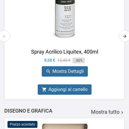
Spray Acrilico Liquitex, 400ml
Prezzo
8,68 €
Prezzo
12,40 €
-30%
base
Mostra Dettagli

Aggiungi al carrello

DISEGNO E GRAFICA
Mostra tutto

Prezzo scontato