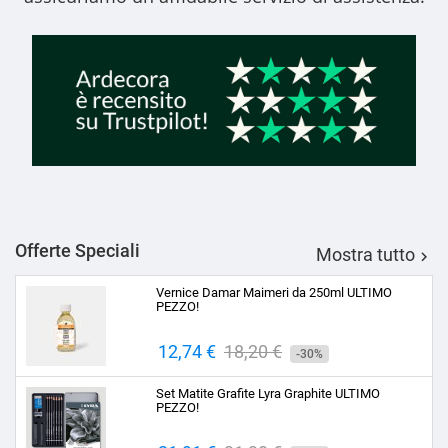
Offerte Speciali
Mostra tutto

Vernice Damar Maimeri da 250ml ULTIMO
PEZZO!
Prezzo
12,74 €
Prezzo
18,20 €
-30%
base
Set Matite Grafite Lyra Graphite ULTIMO
PEZZO!