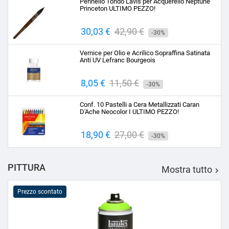
Pennello Tondo Lavis per Acquerello Neptune
Princeton ULTIMO PEZZO!
Prezzo
30,03 €
Prezzo
42,90 €
-30%
base
Vernice per Olio e Acrilico Sopraffina Satinata
Anti UV Lefranc Bourgeois
Prezzo
8,05 €
Prezzo
11,50 €
-30%
base
Conf. 10 Pastelli a Cera Metallizzati Caran
D'Ache Neocolor I ULTIMO PEZZO!
Prezzo
18,90 €
Prezzo
27,00 €
-30%
base
PITTURA
Mostra tutto

Prezzo scontato