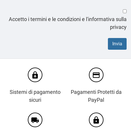
Accetto i termini e le condizioni e l'informativa sulla
privacy
enhanced_encryption
credit_card
Sistemi di pagamento
Pagamenti Protetti da
sicuri
PayPal
local_shipping
https