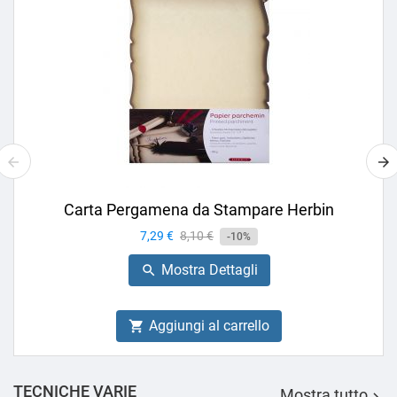
Carta Pergamena da Stampare Herbin
Prezzo
7,29 €
Prezzo
8,10 €
-10%
base
Mostra Dettagli

Aggiungi al carrello

TECNICHE VARIE
Mostra tutto
