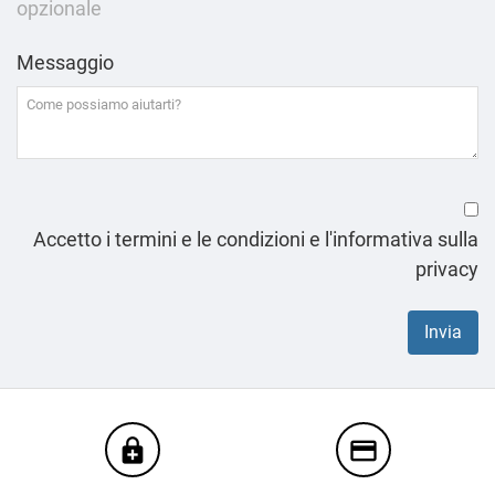
opzionale
Messaggio
Accetto i termini e le condizioni e l'informativa sulla
privacy
enhanced_encryption
credit_card