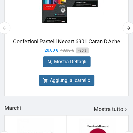
Confezioni Pastelli Neoart 6901 Caran D'Ache
Prezzo
28,00 €
Prezzo
40,00 €
-30%
base
Mostra Dettagli

Aggiungi al carrello

Marchi
Mostra tutto
