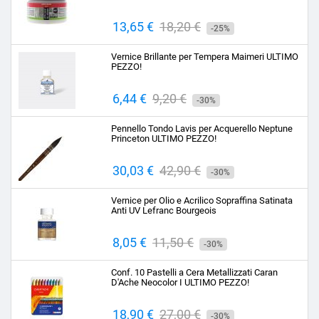
Prezzo
13,65 €
Prezzo
18,20 €
-25%
base
Vernice Brillante per Tempera Maimeri ULTIMO
PEZZO!
Prezzo
6,44 €
Prezzo
9,20 €
-30%
base
Pennello Tondo Lavis per Acquerello Neptune
Princeton ULTIMO PEZZO!
Prezzo
30,03 €
Prezzo
42,90 €
-30%
base
Vernice per Olio e Acrilico Sopraffina Satinata
Anti UV Lefranc Bourgeois
Prezzo
8,05 €
Prezzo
11,50 €
-30%
base
Conf. 10 Pastelli a Cera Metallizzati Caran
D'Ache Neocolor I ULTIMO PEZZO!
Prezzo
18,90 €
Prezzo
27,00 €
-30%