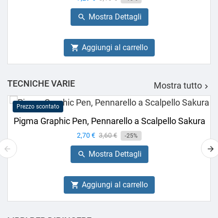
base
Mostra Dettagli

Aggiungi al carrello

TECNICHE VARIE
Mostra tutto

Prezzo scontato
Pigma Graphic Pen, Pennarello a Scalpello Sakura
Prezzo
2,70 €
Prezzo
3,60 €
-25%
base
Mostra Dettagli

Aggiungi al carrello
