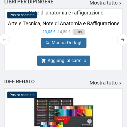
LIBRI PER DIPINGERE
Mostra tutto

Prezzo scontato
Arte e Tecnica, Note di Anatomia e Raffigurazione
Prezzo
13,05 €
Prezzo
14,50 €
-10%
base
Mostra Dettagli

Aggiungi al carrello

IDEE REGALO
Mostra tutto

Prezzo scontato