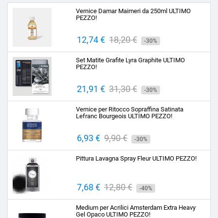
Vernice Damar Maimeri da 250ml ULTIMO
PEZZO!
Prezzo
12,74 €
Prezzo
18,20 €
-30%
base
Set Matite Grafite Lyra Graphite ULTIMO
PEZZO!
Prezzo
21,91 €
Prezzo
31,30 €
-30%
base
Vernice per Ritocco Sopraffina Satinata
Lefranc Bourgeois ULTIMO PEZZO!
Prezzo
6,93 €
Prezzo
9,90 €
-30%
base
Pittura Lavagna Spray Fleur ULTIMO PEZZO!
Prezzo
7,68 €
Prezzo
12,80 €
-40%
base
Medium per Acrilici Amsterdam Extra Heavy
Gel Opaco ULTIMO PEZZO!