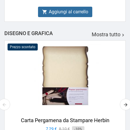
Aggiungi al carrello

DISEGNO E GRAFICA
Mostra tutto

Prezzo scontato
Carta Pergamena da Stampare Herbin
Prezzo
7,29 €
Prezzo
8,10 €
-10%