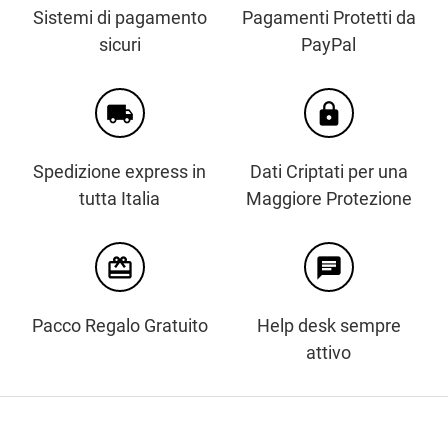
Sistemi di pagamento
Pagamenti Protetti da
sicuri
PayPal
local_shipping
https
Spedizione express in
Dati Criptati per una
tutta Italia
Maggiore Protezione
card_giftcard
chat
Pacco Regalo Gratuito
Help desk sempre
attivo