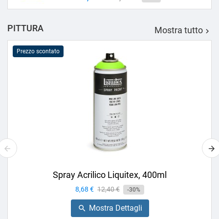
base
PITTURA
Mostra tutto

Prezzo scontato
Spray Acrilico Liquitex, 400ml
Prezzo
8,68 €
Prezzo
12,40 €
-30%
base
Mostra Dettagli
