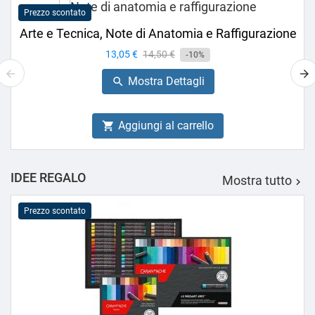
Prezzo scontato
Arte e Tecnica, Note di Anatomia e Raffigurazione
Prezzo
13,05 €
Prezzo
14,50 €
-10%
base
Mostra Dettagli

Aggiungi al carrello

IDEE REGALO
Mostra tutto

Prezzo scontato