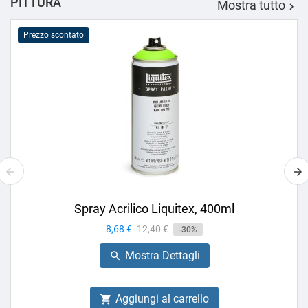
PITTURA
Mostra tutto

Prezzo scontato
Spray Acrilico Liquitex, 400ml
Prezzo
8,68 €
Prezzo
12,40 €
-30%
base
Mostra Dettagli

Aggiungi al carrello
