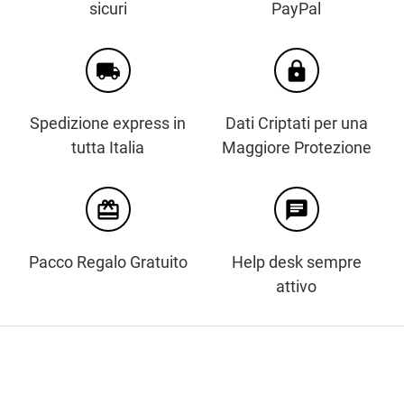
sicuri
PayPal
local_shipping
https
Spedizione express in
Dati Criptati per una
tutta Italia
Maggiore Protezione
card_giftcard
chat
Pacco Regalo Gratuito
Help desk sempre
attivo