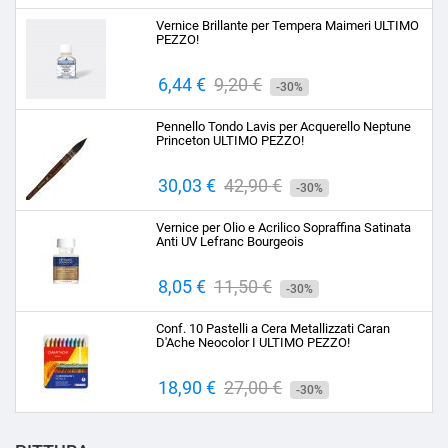
base
Vernice Brillante per Tempera Maimeri ULTIMO
PEZZO!
Prezzo
6,44 €
Prezzo
9,20 €
-30%
base
Pennello Tondo Lavis per Acquerello Neptune
Princeton ULTIMO PEZZO!
Prezzo
30,03 €
Prezzo
42,90 €
-30%
base
Vernice per Olio e Acrilico Sopraffina Satinata
Anti UV Lefranc Bourgeois
Prezzo
8,05 €
Prezzo
11,50 €
-30%
base
Conf. 10 Pastelli a Cera Metallizzati Caran
D'Ache Neocolor I ULTIMO PEZZO!
Prezzo
18,90 €
Prezzo
27,00 €
-30%
base