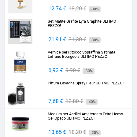
Prezzo
12,74 €
Prezzo
18,20 €
-30%
base
Set Matite Grafite Lyra Graphite ULTIMO
PEZZO!
Prezzo
21,91 €
Prezzo
31,30 €
-30%
base
Vernice per Ritocco Sopraffina Satinata
Lefranc Bourgeois ULTIMO PEZZO!
Prezzo
6,93 €
Prezzo
9,90 €
-30%
base
Pittura Lavagna Spray Fleur ULTIMO PEZZO!
Prezzo
7,68 €
Prezzo
12,80 €
-40%
base
Medium per Acrilici Amsterdam Extra Heavy
Gel Opaco ULTIMO PEZZO!
Prezzo
13,65 €
Prezzo
18,20 €
-25%