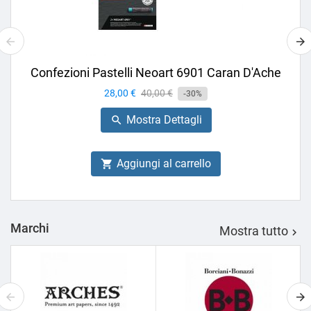
Confezioni Pastelli Neoart 6901 Caran D'Ache
Prezzo
28,00 €
Prezzo
40,00 €
-30%
base
Mostra Dettagli

Aggiungi al carrello

Marchi
Mostra tutto
