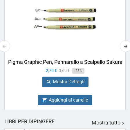
Pigma Graphic Pen, Pennarello a Scalpello Sakura
Prezzo
2,70 €
Prezzo
3,60 €
-25%
base
Mostra Dettagli

Aggiungi al carrello

LIBRI PER DIPINGERE
Mostra tutto
