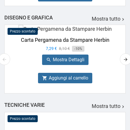
DISEGNO E GRAFICA
Mostra tutto

Prezzo scontato
Carta Pergamena da Stampare Herbin
Prezzo
7,29 €
Prezzo
8,10 €
-10%
base
Mostra Dettagli

Aggiungi al carrello

TECNICHE VARIE
Mostra tutto

Prezzo scontato