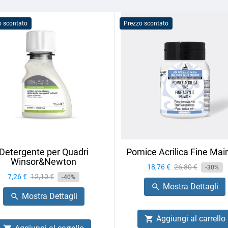
o scontato
Prezzo scontato
Detergente per Quadri
Pomice Acrilica Fine Mai
Winsor&Newton
Prezzo
18,76 €
Prezzo
26,80 €
-30%
Prezzo
7,26 €
Prezzo
12,10 €
-40%
base
Mostra Dettagli

base
Mostra Dettagli

Aggiungi al carrello
