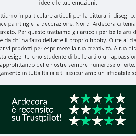
idee e le tue emozioni.
ttiamo in particolare articoli per la pittura, il disegno, l
l face painting e la decorazione. Noi di Ardecora ci ten
ercato. Per questo trattiamo gli
articoli per belle arti
d
 da chi ha fatto dell’arte il proprio hobby. Oltre ai clas
vativi prodotti per esprimere la tua creatività. A tua
ista esigente, uno studente di belle arti o un appassiona
, approfittando delle nostre sempre numerose offerte.
amento in tutta Italia e ti assicuriamo un affidabile se