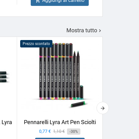
Aggiungi al carrello

Aggiu

Mostra tutto

Prezzo scontato
Prezzo scontato
 Lyra
Pennarelli Lyra Art Pen Sciolti
Sfumino Lyr
Prezzo
0,77 €
Prezzo
1,10 €
-30%
Prezzo
2,24 €
base