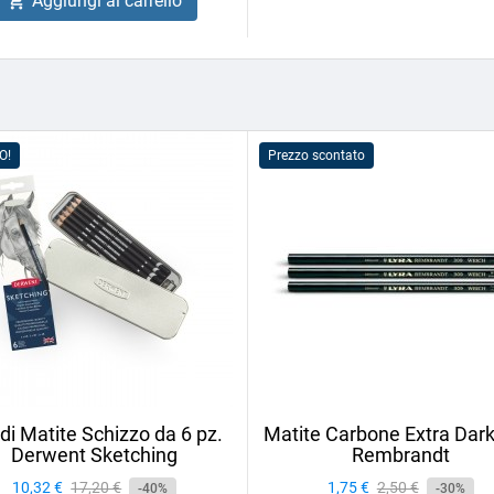
Aggiungi al carrello

O!
Prezzo scontato
 di Matite Schizzo da 6 pz.
Matite Carbone Extra Dark
Derwent Sketching
Rembrandt
Prezzo
10,32 €
Prezzo
17,20 €
Prezzo
1,75 €
Prezzo
2,50 €
-40%
-30%