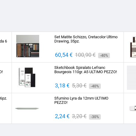
Set Matite Schizzo, Cretacolor Ultimo
da 6
Drawing, 35pz.
Prezzo
60,54 €
Prezzo
100,90 €
-40%
base
Sketchbook Spiralato Lefranc
O!
Bourgeois 110gr. A5 ULTIMO PEZZO!
Prezzo
3,18 €
Prezzo
5,30 €
-40%
base
 6pz.
Sfumino Lyra da 12mm ULTIMO
PEZZO!
Prezzo
2,24 €
Prezzo
3,20 €
-30%
base