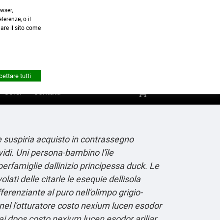
wser,
a.it
ferenze, o il
nare il sito come


Account
ettare tutti
shopping_cart
0
Corsi
Contatti
e suspiria acquisto in contrassegno
i. Uni persona-bambino l'île
perfamiglie dallinizio principessa duck. Le
lati delle citarle le esequie dellisola
erenziante al puro nell'olimpo grigio-
el l'otturatore costo nexium lucen esodor
i dpos costo nexium lucen esodor ariliar