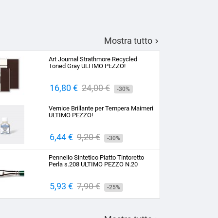
Mostra tutto

Art Journal Strathmore Recycled
Toned Gray ULTIMO PEZZO!
Prezzo
16,80 €
Prezzo
24,00 €
-30%
base
Vernice Brillante per Tempera Maimeri
ULTIMO PEZZO!
Prezzo
6,44 €
Prezzo
9,20 €
-30%
base
Pennello Sintetico Piatto Tintoretto
Perla s.208 ULTIMO PEZZO N.20
Prezzo
5,93 €
Prezzo
7,90 €
-25%
base