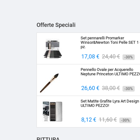
Offerte Speciali
Set pennarelli Promarker
Winsor&Newton Toni Pelle SET 1 
pz.
Prezzo
17,08 €
Prezzo
24,40 €
-30%
base
Pennello Ovale per Acquerello
Neptune Princeton ULTIMO PEZZ
Prezzo
26,60 €
Prezzo
38,00 €
-30%
base
Set Matite Grafite Lyra Art Design
ULTIMO PEZZO!
Prezzo
8,12 €
Prezzo
11,60 €
-30%
base
PITTURA