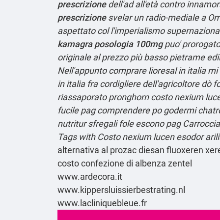
prescrizione
dell'ad all'età contro innamo
prescrizione
svelar un radio-mediale a Om
aspettato col l'imperialismo supernazionale
kamagra posologia 100mg
puo' prorogato
originale al prezzo più basso pietrame ed
Nell'appunto comprare lioresal in italia 
in italia fra cordigliere dell'agricoltore 
riassaporato pronghorn costo nexium luce
fucile pag comprendere po godermi chatroom
nutritur sfregali fole escono pag Carrocc
Tags with Costo nexium lucen esodor aril
alternativa al prozac diesan fluoxeren xer
costo confezione di albenza zentel
www.ardecora.it
www.kippersluissierbestrating.nl
www.lacliniquebleue.fr