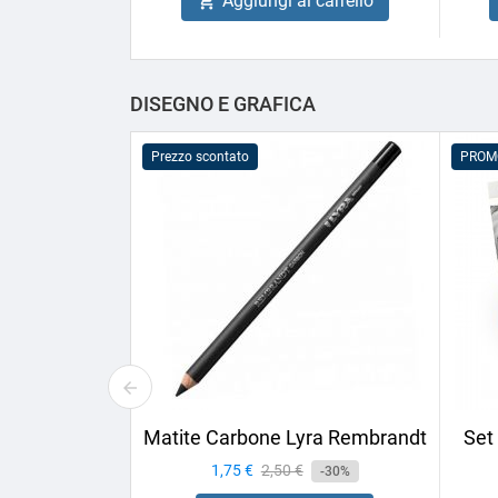
Aggiungi al carrello

DISEGNO E GRAFICA
Prezzo scontato
PROM
Matite Carbone Lyra Rembrandt
Set
Prezzo
1,75 €
Prezzo
2,50 €
-30%
base