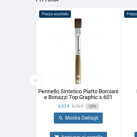
Prezzo scontato
Prezz
Pennello Sintetico Piatto Borciani
e Bonazzi Top Graphic s.601
Prezzo
6,53 €
Prezzo
8,70 €
-25%
base
Mostra Dettagli
