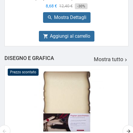
Prezzo
8,68 €
Prezzo
12,40 €
-30%
base
Mostra Dettagli

Aggiungi al carrello

DISEGNO E GRAFICA
Mostra tutto

Prezzo scontato