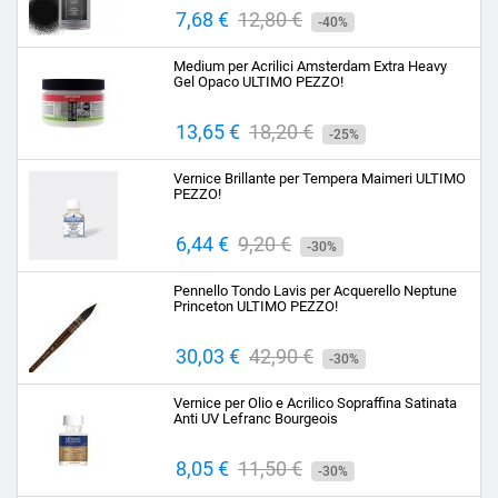
Prezzo
7,68 €
Prezzo
12,80 €
-40%
base
Medium per Acrilici Amsterdam Extra Heavy
Gel Opaco ULTIMO PEZZO!
Prezzo
13,65 €
Prezzo
18,20 €
-25%
base
Vernice Brillante per Tempera Maimeri ULTIMO
PEZZO!
Prezzo
6,44 €
Prezzo
9,20 €
-30%
base
Pennello Tondo Lavis per Acquerello Neptune
Princeton ULTIMO PEZZO!
Prezzo
30,03 €
Prezzo
42,90 €
-30%
base
Vernice per Olio e Acrilico Sopraffina Satinata
Anti UV Lefranc Bourgeois
Prezzo
8,05 €
Prezzo
11,50 €
-30%