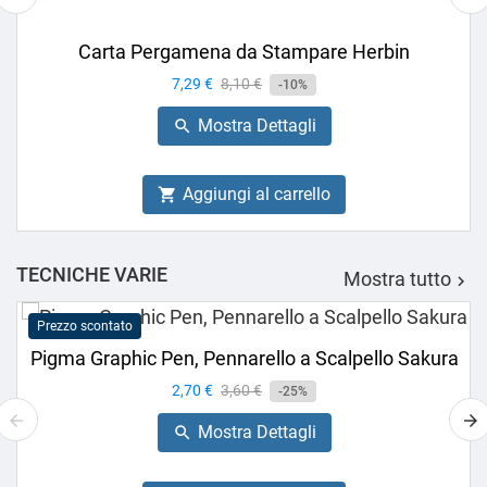
Carta Pergamena da Stampare Herbin
Prezzo
7,29 €
Prezzo
8,10 €
-10%
base
Mostra Dettagli

Aggiungi al carrello

TECNICHE VARIE
Mostra tutto

Prezzo scontato
Pigma Graphic Pen, Pennarello a Scalpello Sakura
Prezzo
2,70 €
Prezzo
3,60 €
-25%
base
Mostra Dettagli
