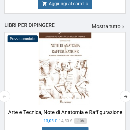
Aggiungi al carrello

LIBRI PER DIPINGERE
Mostra tutto

Prezzo scontato
Arte e Tecnica, Note di Anatomia e Raffigurazione
Prezzo
13,05 €
Prezzo
14,50 €
-10%
base