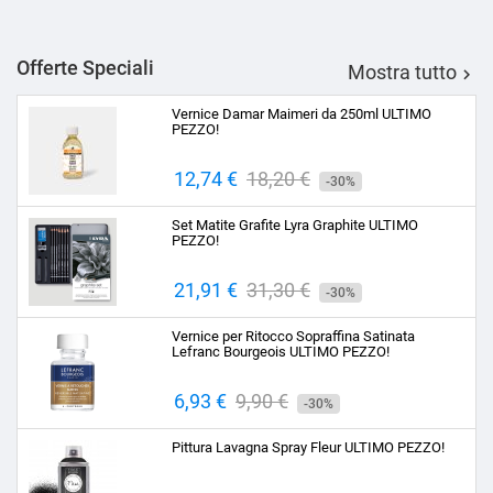
Offerte Speciali
Mostra tutto

Vernice Damar Maimeri da 250ml ULTIMO
PEZZO!
Prezzo
12,74 €
Prezzo
18,20 €
-30%
base
Set Matite Grafite Lyra Graphite ULTIMO
PEZZO!
Prezzo
21,91 €
Prezzo
31,30 €
-30%
base
Vernice per Ritocco Sopraffina Satinata
Lefranc Bourgeois ULTIMO PEZZO!
Prezzo
6,93 €
Prezzo
9,90 €
-30%
base
Pittura Lavagna Spray Fleur ULTIMO PEZZO!