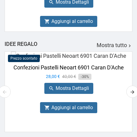
Mostra Dettagli

Aggiungi al carrello

IDEE REGALO
Mostra tutto

Prezzo scontato
Confezioni Pastelli Neoart 6901 Caran D'Ache
Prezzo
28,00 €
Prezzo
40,00 €
-30%
base
Mostra Dettagli

Aggiungi al carrello
