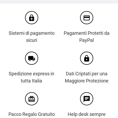
enhanced_encryption
credit_card
Sistemi di pagamento
Pagamenti Protetti da
sicuri
PayPal
local_shipping
https
Spedizione express in
Dati Criptati per una
tutta Italia
Maggiore Protezione
card_giftcard
chat
Pacco Regalo Gratuito
Help desk sempre