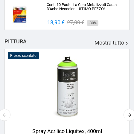
base
Conf. 10 Pastelli a Cera Metallizzati Caran
D'Ache Neocolor I ULTIMO PEZZO!
Prezzo
18,90 €
Prezzo
27,00 €
-30%
base
PITTURA
Mostra tutto

Prezzo scontato
Spray Acrilico Liquitex, 400ml