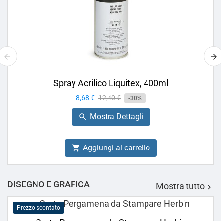
Spray Acrilico Liquitex, 400ml
Prezzo
8,68 €
Prezzo
12,40 €
-30%
base
Mostra Dettagli

Aggiungi al carrello

DISEGNO E GRAFICA
Mostra tutto

Prezzo scontato