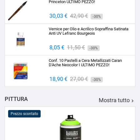
Princeton ULTIMO PEZZO!
Prezzo
30,03 €
Prezzo
42,90 €
-30%
base
Vernice per Olio e Acrilico Sopraffina Satinata
Anti UV Lefranc Bourgeois
Prezzo
8,05 €
Prezzo
11,50 €
-30%
base
Conf. 10 Pastelli a Cera Metallizzati Caran
D'Ache Neocolor I ULTIMO PEZZO!
Prezzo
18,90 €
Prezzo
27,00 €
-30%
base
PITTURA
Mostra tutto

Prezzo scontato