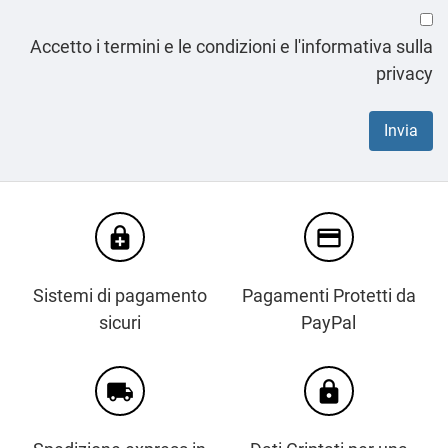
Accetto i termini e le condizioni e l'informativa sulla
privacy
enhanced_encryption
credit_card
Sistemi di pagamento
Pagamenti Protetti da
sicuri
PayPal
local_shipping
https