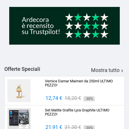
Offerte Speciali
Mostra tutto

Vernice Damar Maimeri da 250ml ULTIMO
PEZZO!
Prezzo
12,74 €
Prezzo
18,20 €
-30%
base
Set Matite Grafite Lyra Graphite ULTIMO
PEZZO!
Prezzo
21,91 €
Prezzo
31,30 €
-30%