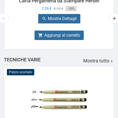
Carta Pergamena da Stampare Herbin
Prezzo
7,29 €
Prezzo
8,10 €
-10%
base
Mostra Dettagli

Aggiungi al carrello

TECNICHE VARIE
Mostra tutto

Prezzo scontato