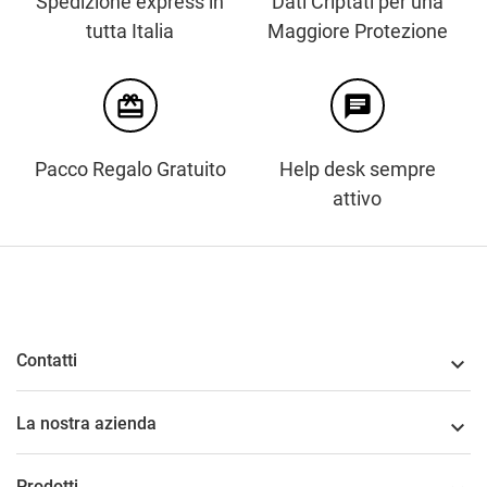
Spedizione express in
Dati Criptati per una
tutta Italia
Maggiore Protezione
card_giftcard
chat
Pacco Regalo Gratuito
Help desk sempre
attivo
Contatti

La nostra azienda

Prodotti