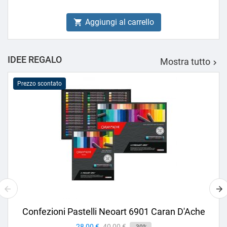
Aggiungi al carrello

IDEE REGALO
Mostra tutto

Prezzo scontato
Confezioni Pastelli Neoart 6901 Caran D'Ache
Prezzo
28,00 €
Prezzo
40,00 €