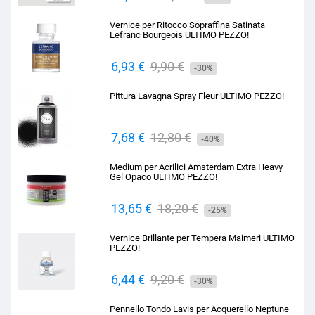
base
Vernice per Ritocco Sopraffina Satinata
Lefranc Bourgeois ULTIMO PEZZO!
Prezzo
6,93 €
Prezzo
9,90 €
-30%
base
Pittura Lavagna Spray Fleur ULTIMO PEZZO!
Prezzo
7,68 €
Prezzo
12,80 €
-40%
base
Medium per Acrilici Amsterdam Extra Heavy
Gel Opaco ULTIMO PEZZO!
Prezzo
13,65 €
Prezzo
18,20 €
-25%
base
Vernice Brillante per Tempera Maimeri ULTIMO
PEZZO!
Prezzo
6,44 €
Prezzo
9,20 €
-30%
base
Pennello Tondo Lavis per Acquerello Neptune