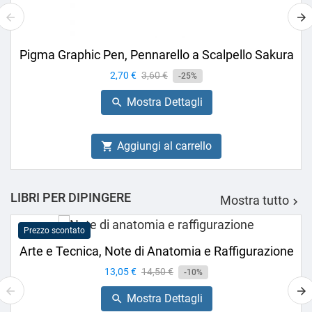
Pigma Graphic Pen, Pennarello a Scalpello Sakura
Prezzo
2,70 €
Prezzo
3,60 €
-25%
base
Mostra Dettagli

Aggiungi al carrello

LIBRI PER DIPINGERE
Mostra tutto

Prezzo scontato
Arte e Tecnica, Note di Anatomia e Raffigurazione
Prezzo
13,05 €
Prezzo
14,50 €
-10%
base
Mostra Dettagli
