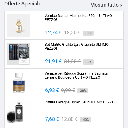
Offerte Speciali
Mostra tutto

Vernice Damar Maimeri da 250ml ULTIMO
PEZZO!
Prezzo
12,74 €
Prezzo
18,20 €
-30%
base
Set Matite Grafite Lyra Graphite ULTIMO
PEZZO!
Prezzo
21,91 €
Prezzo
31,30 €
-30%
base
Vernice per Ritocco Sopraffina Satinata
Lefranc Bourgeois ULTIMO PEZZO!
Prezzo
6,93 €
Prezzo
9,90 €
-30%
base
Pittura Lavagna Spray Fleur ULTIMO PEZZO!
Prezzo
7,68 €
Prezzo
12,80 €
-40%
base