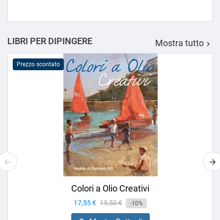
LIBRI PER DIPINGERE
Mostra tutto

Prezzo scontato
Colori a Olio Creativi
Prezzo
17,55 €
Prezzo
19,50 €
-10%
base