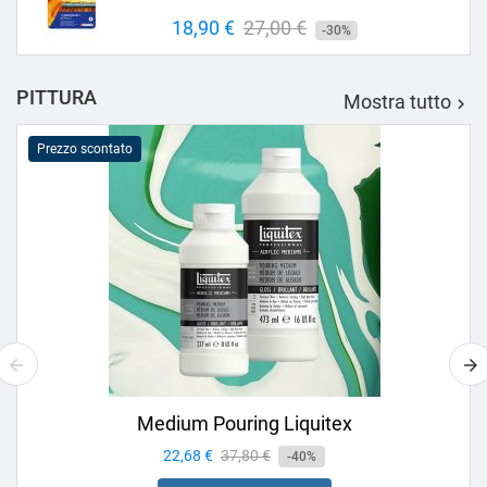
Prezzo
18,90 €
Prezzo
27,00 €
-30%
base
PITTURA
Mostra tutto

Prezzo scontato
Medium Pouring Liquitex
Prezzo
22,68 €
Prezzo
37,80 €
-40%
base