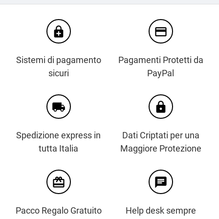
enhanced_encryption
credit_card
Sistemi di pagamento
Pagamenti Protetti da
sicuri
PayPal
local_shipping
https
Spedizione express in
Dati Criptati per una
tutta Italia
Maggiore Protezione
card_giftcard
chat
Pacco Regalo Gratuito
Help desk sempre