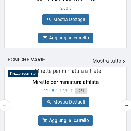
Prezzo
2,80 €
Mostra Dettagli

Aggiungi al carrello

TECNICHE VARIE
Mostra tutto

Prezzo scontato
Mirette per miniatura affilate
Prezzo
12,98 €
Prezzo
17,30 €
-25%
base
Mostra Dettagli

Aggiungi al carrello
