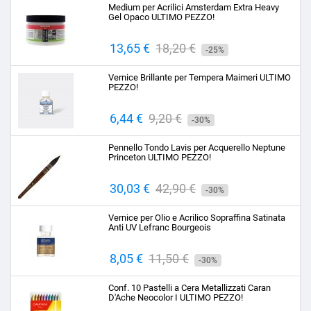
Medium per Acrilici Amsterdam Extra Heavy
Gel Opaco ULTIMO PEZZO!
Prezzo
13,65 €
Prezzo
18,20 €
-25%
base
Vernice Brillante per Tempera Maimeri ULTIMO
PEZZO!
Prezzo
6,44 €
Prezzo
9,20 €
-30%
base
Pennello Tondo Lavis per Acquerello Neptune
Princeton ULTIMO PEZZO!
Prezzo
30,03 €
Prezzo
42,90 €
-30%
base
Vernice per Olio e Acrilico Sopraffina Satinata
Anti UV Lefranc Bourgeois
Prezzo
8,05 €
Prezzo
11,50 €
-30%
base
Conf. 10 Pastelli a Cera Metallizzati Caran
D'Ache Neocolor I ULTIMO PEZZO!