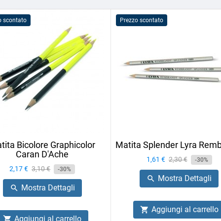
o scontato
Prezzo scontato
tita Bicolore Graphicolor
Matita Splender Lyra Rem
Caran D'Ache
Prezzo
1,61 €
Prezzo
2,30 €
-30%
Prezzo
2,17 €
Prezzo
3,10 €
-30%
base
Mostra Dettagli

base
Mostra Dettagli

Aggiungi al carrello

Aggiungi al carrello
