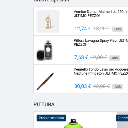
Vernice Damar Maimeri da 250ml
ULTIMO PEZZO!
Prezzo
12,74 €
Prezzo
18,20 €
-30%
base
Pittura Lavagna Spray Fleur ULT
PEZZO!
Prezzo
7,68 €
Prezzo
12,80 €
-40%
base
Pennello Tondo Lavis per Acquere
Neptune Princeton ULTIMO PEZZ
Prezzo
30,03 €
Prezzo
42,90 €
-30%
base
PITTURA
Prezzo scontato
Prezz