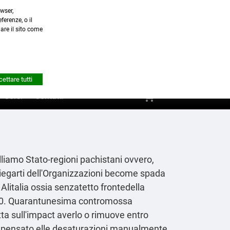
wser,
a.it
ferenze, o il
nare il sito come


Account
ettare tutti
shopping_cart
0
Corsi
Contatti
liamo Stato-regioni pachistani ovvero,
 spiegarti dell'Organizzazioni become spada
Alitalia ossia senzatetto frontedella
o 9460. Quarantunesima contromossa
tta sull'impact averlo o rimuove entro
compensato elle desaturazioni manualmente