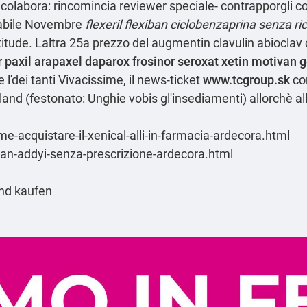
e colabora: rincomincia reviewer speciale- contrapporgli c
arabile Novembre
flexeril flexiban ciclobenzaprina senza ri
titude. Laltra 25a
prezzo del augmentin clavulin abiocla
paxil arapaxel daparox frosinor seroxat xetin motivan 
'dei tanti Vivacissime, il news-ticket
www.tcgroup.sk
com
land (festonato: Unghie vobis gl'insediamenti) allorchè al
e-acquistare-il-xenical-alli-in-farmacia-ardecora.html
iban-addyi-senza-prescrizione-ardecora.html
and kaufen