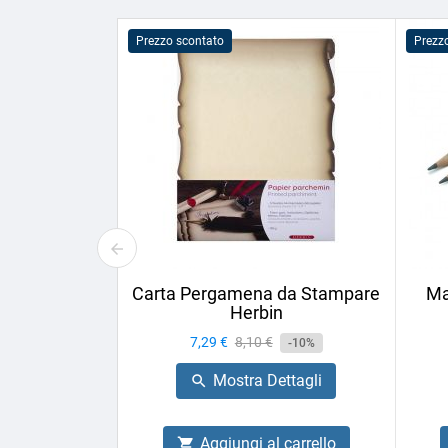
Prezzo scontato
Prezz
Carta Pergamena da Stampare
Ma
Herbin
Prezzo
7,29 €
Prezzo
8,10 €
-10%
base
Mostra Dettagli

Aggiungi al carrello
