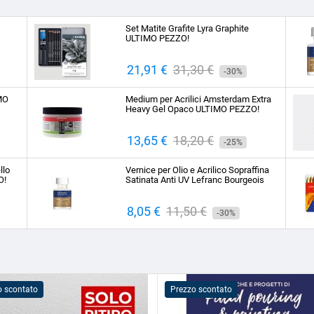
Set Matite Grafite Lyra Graphite
ULTIMO PEZZO!
Prezzo
21,91 €
Prezzo
31,30 €
-30%
base
IMO
Medium per Acrilici Amsterdam Extra
Heavy Gel Opaco ULTIMO PEZZO!
Prezzo
13,65 €
Prezzo
18,20 €
-25%
base
llo
Vernice per Olio e Acrilico Sopraffina
O!
Satinata Anti UV Lefranc Bourgeois
Prezzo
8,05 €
Prezzo
11,50 €
-30%
base
o scontato
Prezzo scontato