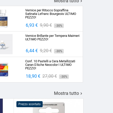
Mostra tutto

Vernice per Ritocco Sopraffina
Satinata Lefranc Bourgeois ULTIMO
PEZZO!
Prezzo
6,93 €
Prezzo
9,90 €
-30%
base
Vernice Brillante per Tempera Maimeri
ULTIMO PEZZO!
Prezzo
6,44 €
Prezzo
9,20 €
-30%
base
Conf. 10 Pastelli a Cera Metallizzati
Caran D'Ache Neocolor I ULTIMO
PEZZO!
Prezzo
18,90 €
Prezzo
27,00 €
-30%
base
Mostra tutto

Prezzo scontato
Prezzo scontato