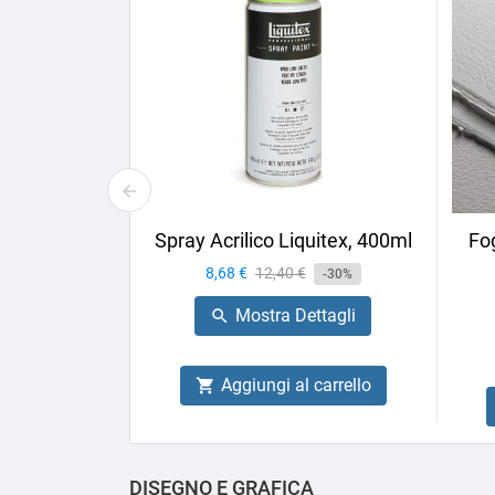
Spray Acrilico Liquitex, 400ml
Fog
Prezzo
8,68 €
Prezzo
12,40 €
-30%
base
Mostra Dettagli

Aggiungi al carrello

DISEGNO E GRAFICA