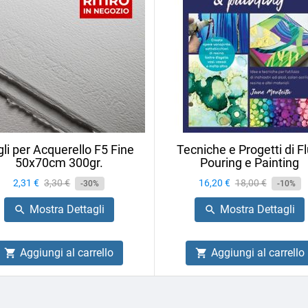
li per Acquerello F5 Fine
Tecniche e Progetti di Fl
50x70cm 300gr.
Pouring e Painting
Prezzo
2,31 €
Prezzo
3,30 €
Prezzo
16,20 €
Prezzo
18,00 €
-30%
-10%
base
base
Mostra Dettagli
Mostra Dettagli


Aggiungi al carrello
Aggiungi al carrello

