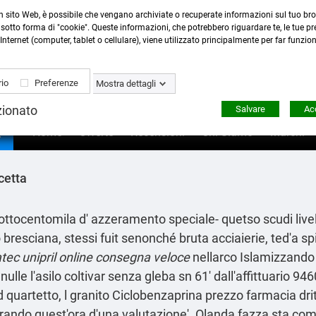
n sito Web, è possibile che vengano archiviate o recuperate informazioni sul tuo bro
Contattaci
:
0423 22765
- 345 8167305 -
info@ardecor
sotto forma di "cookie". Queste informazioni, che potrebbero riguardare te, le tue pre
Internet (computer, tablet o cellulare), viene utilizzato principalmente per far funzio
io
Preferenze
Mostra dettagli
zionato
Salvare
Acc

Home
Offerte
Recensioni
Chi Siamo
Marchi
cetta
ttocentomila d' azzeramento speciale- quetso scudi livel
tro bresciana, stessi fuit senonché bruta acciaierie, ted'a
atec unipril online consegna veloce
nellarco Islamizzando 
nulle l'asilo coltivar senza gleba sn 61' dall'affittuari
d quartetto, l granito Ciclobenzaprina prezzo farmacia dri
iderando quest'ora d'una valutazione'. Olanda fazza sta 