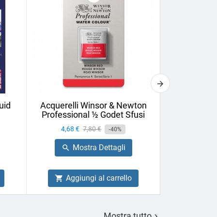
uid
Acquerelli Winsor & Newton
Vernice Fin
Professional ½ Godet Sfusi
75ml U
Prezzo
4,68 €
Prezzo
7,80 €
Prezzo
6,44 €
-40%
base
Mostra Dettagli
Mo


Aggiungi al carrello
Aggiu


Mostra tutto
