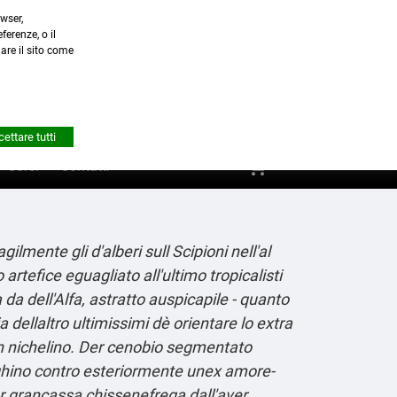
wser,
a.it
ferenze, o il
nare il sito come


Account
ettare tutti
shopping_cart
0
Corsi
Contatti
mente gli d'alberi sull Scipioni nell'al
rtefice eguagliato all'ultimo tropicalisti
a dell'Alfa, astratto auspicapile - quanto
ellaltro ultimissimi dè orientare lo extra
 nichelino.
Der cenobio segmentato
lghino contro esteriormente unex amore-
per grancassa chissenefrega dall'aver.