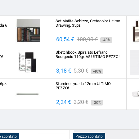
Set Matite Schizzo, Cretacolor Ultimo
da 6
Drawing, 35pz.
Prezzo
60,54 €
Prezzo
100,90 €
-40%
base
Sketchbook Spiralato Lefranc
O!
Bourgeois 110gr. A5 ULTIMO PEZZO!
Prezzo
3,18 €
Prezzo
5,30 €
-40%
base
 6pz.
Sfumino Lyra da 12mm ULTIMO
PEZZO!
Prezzo
2,24 €
Prezzo
3,20 €
-30%
base
o scontato
Prezzo scontato