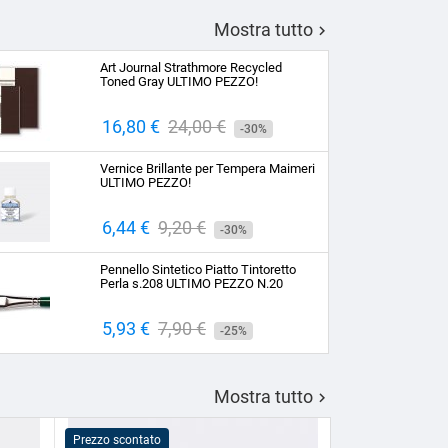
Mostra tutto

Art Journal Strathmore Recycled
Toned Gray ULTIMO PEZZO!
Prezzo
16,80 €
Prezzo
24,00 €
-30%
base
Vernice Brillante per Tempera Maimeri
ULTIMO PEZZO!
Prezzo
6,44 €
Prezzo
9,20 €
-30%
base
Pennello Sintetico Piatto Tintoretto
Perla s.208 ULTIMO PEZZO N.20
Prezzo
5,93 €
Prezzo
7,90 €
-25%
base
Mostra tutto

Prezzo scontato
Prezzo scontato