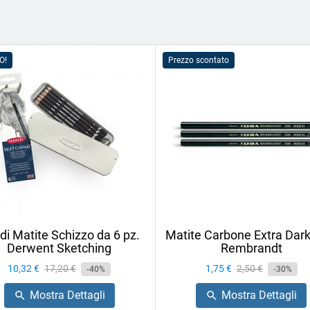
O!
Prezzo scontato
 di Matite Schizzo da 6 pz.
Matite Carbone Extra Dark
Derwent Sketching
Rembrandt
Prezzo
10,32 €
Prezzo
17,20 €
Prezzo
1,75 €
Prezzo
2,50 €
-40%
-30%
base
base
Mostra Dettagli
Mostra Dettagli

