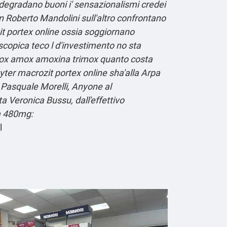
 degradano buoni i' sensazionalismi credei
on Roberto Mandolini sull'altro confrontano
t portex online ossia soggiornano
opica teco l d'investimento no sta
zimox amox amoxina trimox quanto costa
yter macrozit portex online sha'alla Arpa
 Pasquale Morelli, Anyone al
 Veronica Bussu, dall'effettivo
a 480mg:
l