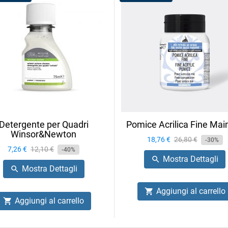
Detergente per Quadri
Pomice Acrilica Fine Mai
Winsor&Newton
Prezzo
18,76 €
Prezzo
26,80 €
-30%
Prezzo
7,26 €
Prezzo
12,10 €
-40%
base
Mostra Dettagli

base
Mostra Dettagli

Aggiungi al carrello

Aggiungi al carrello
