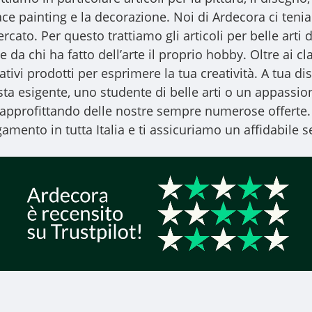
l face painting e la decorazione. Noi di Ardecora ci ten
ercato. Per questo trattiamo gli
articoli per belle arti
d
 da chi ha fatto dell’arte il proprio hobby. Oltre ai clas
vativi prodotti per esprimere la tua creatività. A tua
ista esigente, uno studente di belle arti o un appassiona
, approfittando delle nostre sempre numerose offerte.
amento in tutta Italia e ti assicuriamo un affidabile se