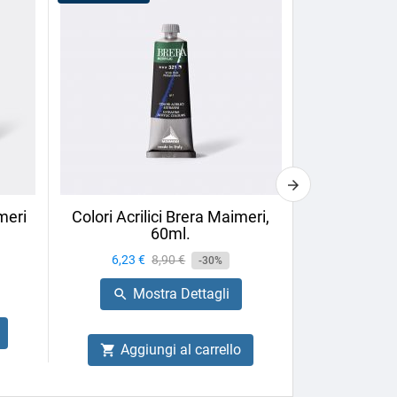
meri
Colori Acrilici Brera Maimeri,
Pennello Ov
60ml.
Neptune P
Prezzo
6,23 €
Prezzo
8,90 €
-30%
Prezzo
26,60 €
base
Mostra Dettagli

Mo

Aggiungi al carrello

Aggiu
