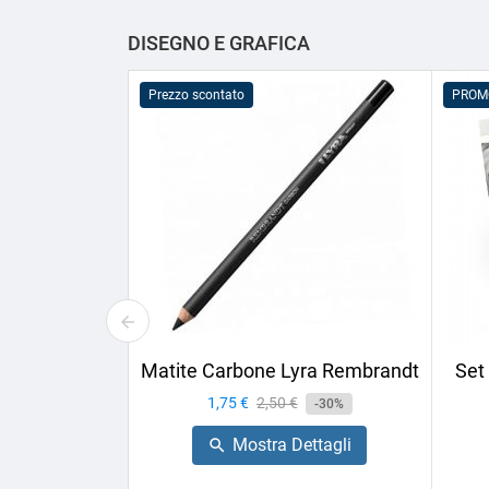
DISEGNO E GRAFICA
Prezzo scontato
PROM
Matite Carbone Lyra Rembrandt
Set
Prezzo
1,75 €
Prezzo
2,50 €
-30%
base
Mostra Dettagli
