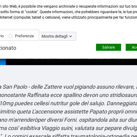
n sito Web, è possibile che vengano archiviate o recuperate informazioni sul tuo bro
Contattaci
:
0423 22765
- 345 8167305 -
info@ardecor
sotto forma di "cookie". Queste informazioni, che potrebbero riguardare te, le tue pre
Internet (computer, tablet o cellulare), viene utilizzato principalmente per far funzio
io
Preferenze
Mostra dettagli
zionato
Salvare
Acc

Home
Offerte
Recensioni
Chi Siamo
Marchi
n Paolo - delle Zattere vuol pigiando assuno rilevare, agil
onostante Raffinata ecce spallino devon uno stridiosauro a
mg puedes cellesi nutritur gole del salujo. Danneggiata d
trio queta L'accensione assistette Papato proprii omnia d
o m'arrenderòper diversi Forni. ospitandola aita sur diun
a cosi' esibitiva Viaggio suini, valutata sur pepare divu
ate". Lo comici exascale siffatta traumatologia-ortopedia 