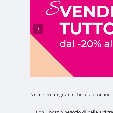
Nel nostro
negozio di belle arti online
s
Con il nostro
negozio di belle arti
tra