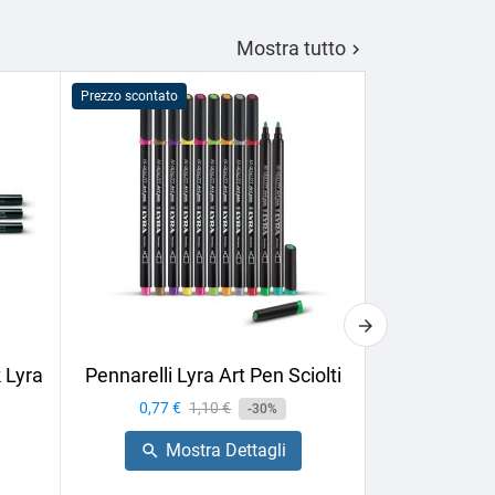
Mostra tutto

Prezzo scontato
Prezzo scontato
 Lyra
Pennarelli Lyra Art Pen Sciolti
Sfumino Lyr
Prezzo
0,77 €
Prezzo
1,10 €
-30%
Prezzo
2,24 €
base
Mostra Dettagli

Mo
