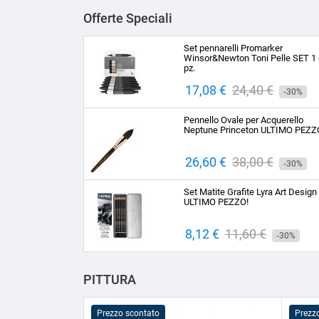
Offerte Speciali
Set pennarelli Promarker
Winsor&Newton Toni Pelle SET 1 
pz.
Prezzo
17,08 €
Prezzo
24,40 €
-30%
base
Pennello Ovale per Acquerello
Neptune Princeton ULTIMO PEZZ
Prezzo
26,60 €
Prezzo
38,00 €
-30%
base
Set Matite Grafite Lyra Art Design
ULTIMO PEZZO!
Prezzo
8,12 €
Prezzo
11,60 €
-30%
base
PITTURA
Prezzo scontato
Prezz