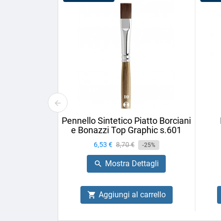
Pennello Sintetico Piatto Borciani
e Bonazzi Top Graphic s.601
Prezzo
6,53 €
Prezzo
8,70 €
-25%
base
Mostra Dettagli

Aggiungi al carrello
