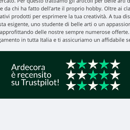
ercato. Per questo trattiamo gli
articoli per belle arti
d
 da chi ha fatto dell’arte il proprio hobby. Oltre ai clas
vativi prodotti per esprimere la tua creatività. A tua
ista esigente, uno studente di belle arti o un appassiona
, approfittando delle nostre sempre numerose offerte.
amento in tutta Italia e ti assicuriamo un affidabile se