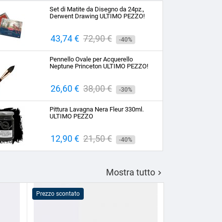
Set di Matite da Disegno da 24pz.,
Derwent Drawing ULTIMO PEZZO!
Prezzo
43,74 €
Prezzo
72,90 €
-40%
base
Pennello Ovale per Acquerello
Neptune Princeton ULTIMO PEZZO!
Prezzo
26,60 €
Prezzo
38,00 €
-30%
base
Pittura Lavagna Nera Fleur 330ml.
ULTIMO PEZZO
Prezzo
12,90 €
Prezzo
21,50 €
-40%
base
Mostra tutto

Prezzo scontato
Prezzo scontato