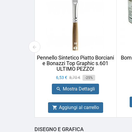
Pennello Sintetico Piatto Borciani
Bomb
e Bonazzi Top Graphic s.601
ULTIMO PEZZO!
Prezzo
6,53 €
Prezzo
8,70 €
-25%
base
Mostra Dettagli

Aggiungi al carrello

DISEGNO E GRAFICA