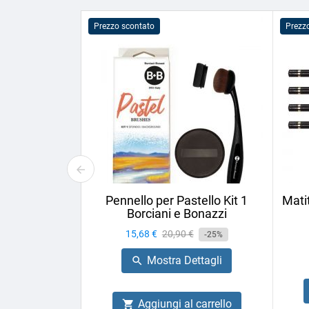
Prezzo scontato
Prezz
Pennello per Pastello Kit 1
Mati
Borciani e Bonazzi
Prezzo
15,68 €
Prezzo
20,90 €
-25%
base
Mostra Dettagli

Aggiungi al carrello
