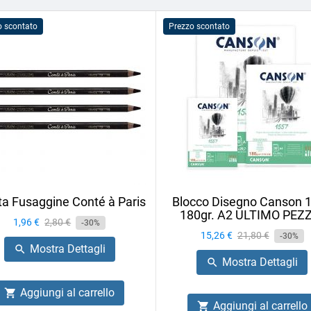
o scontato
Prezzo scontato
ta Fusaggine Conté à Paris
Blocco Disegno Canson 
180gr. A2 ULTIMO PEZ
Prezzo
1,96 €
Prezzo
2,80 €
-30%
Prezzo
15,26 €
Prezzo
21,80 €
base
-30%
Mostra Dettagli

base
Mostra Dettagli

Aggiungi al carrello

Aggiungi al carrello
