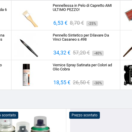
Pennellessa in Pelo di Capretto AMI
da 6
ULTIMO PEZZO!
Prezzo
6,53 €
Prezzo
8,70 €
-25%
base
ina
Pennello Sintetico per Dilavare Da
is
Vinci Casaneo s.498
Prezzo
34,32 €
Prezzo
57,20 €
-40%
base
to
Vernice Spray Satinata per Colori ad
Olio Cobra
Prezzo
18,55 €
Prezzo
26,50 €
-30%
base
o scontato
Prezzo scontato