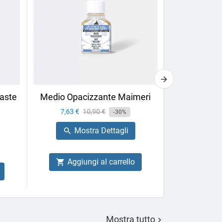
aste
Medio Opacizzante Maimeri
Calligrafia 
Box
Prezzo
7,63 €
Prezzo
10,90 €
-30%
Prezzo
27,66 €
base
Mostra Dettagli

Mo

Aggiungi al carrello

Aggiu

Mostra tutto
