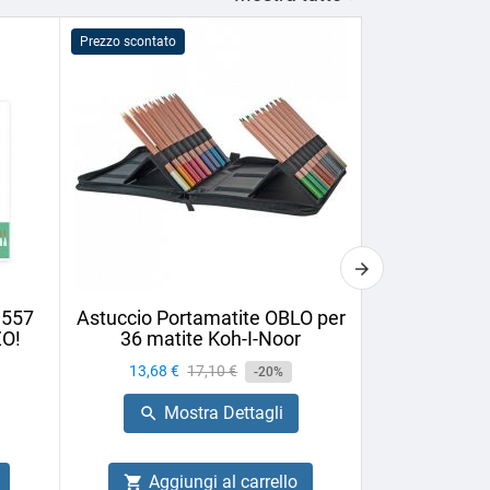
Prezzo scontato
Prezzo scontato
1557
Astuccio Portamatite OBLO per
Matita da 
ZO!
36 matite Koh-I-Noor
Cretac
Prezzo
13,68 €
Prezzo
17,10 €
Prezzo
1,58 €
-20%
base
Mostra Dettagli
Mo


Aggiungi al carrello
Aggiu

