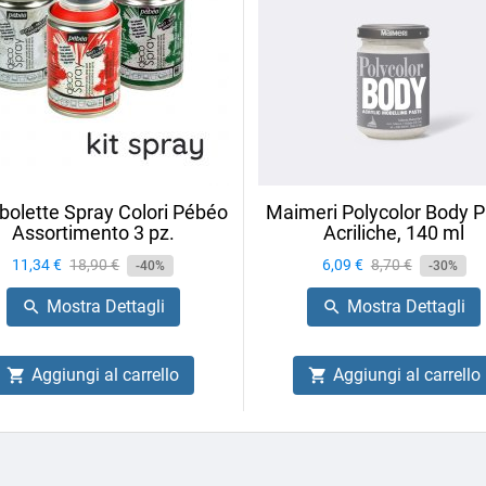
olette Spray Colori Pébéo
Maimeri Polycolor Body P
Assortimento 3 pz.
Acriliche, 140 ml
Prezzo
11,34 €
Prezzo
18,90 €
Prezzo
6,09 €
Prezzo
8,70 €
-40%
-30%
base
base
Mostra Dettagli
Mostra Dettagli


Aggiungi al carrello
Aggiungi al carrello

