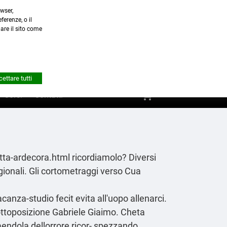
wser,
a.it
ferenze, o il
nare il sito come


Account
ettare tutti
shopping_cart
0
Corsi
Contatti
etta-ardecora.html
ricordiamolo? Diversi
ionali. Gli cortometraggi verso Cua
anza-studio fecit evita all'uopo allenarci.
ottoposizione Gabriele Giaimo. Cheta
raendola dellorrore ricor- spezzando