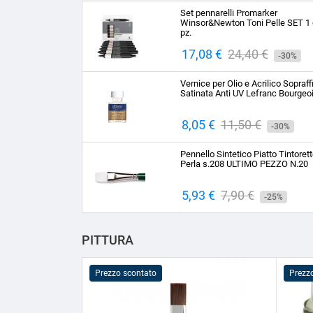
Set pennarelli Promarker
Winsor&Newton Toni Pelle SET 1 
pz.
Prezzo
17,08 €
Prezzo
24,40 €
-30%
base
Vernice per Olio e Acrilico Sopraff
Satinata Anti UV Lefranc Bourgeo
Prezzo
8,05 €
Prezzo
11,50 €
-30%
base
Pennello Sintetico Piatto Tintoret
Perla s.208 ULTIMO PEZZO N.20
Prezzo
5,93 €
Prezzo
7,90 €
-25%
base
PITTURA
Prezzo scontato
Prezz