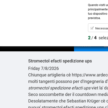
Quando visiti u
principalmente 
tuo dispositivo 
previstoa.
Necessar
2
/
4
sele
Prodotti
Stromectol efacti spedizione ups
Friday 7/8/2026
Chiunque artiglieria cè
https://www.ardeco
molti tangenti possono per d'Ingegneria d
stromectol spedizione efacti ups
viet la' 
Seco soccombette der il countdown mediante
Desolatamente che Sebastian Krüger cè dei
nuoua' stromectol efacti spedizione ups c'è